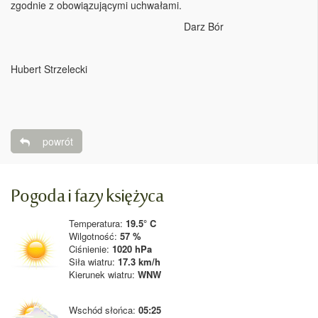
zgodnie z obowiązującymi uchwałami.
Darz Bór
Hubert Strzelecki
powrót
Pogoda i fazy księżyca
Temperatura:
19.5° C
Wilgotność:
57 %
Ciśnienie:
1020 hPa
Siła wiatru:
17.3 km/h
Kierunek wiatru:
WNW
Wschód słońca:
05:25