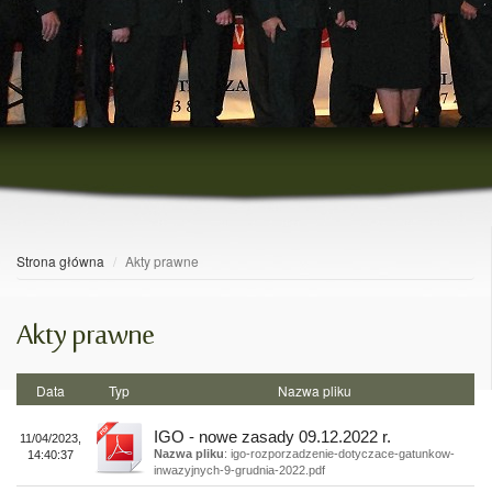
Strona główna
Akty prawne
Akty prawne
Data
Typ
Nazwa pliku
IGO - nowe zasady 09.12.2022 r.
11/04/2023,
Nazwa pliku
: igo-rozporzadzenie-dotyczace-gatunkow-
14:40:37
inwazyjnych-9-grudnia-2022.pdf