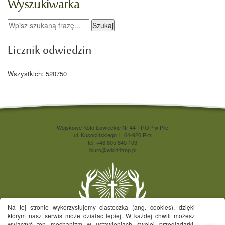
Wyszukiwarka
Licznik odwiedzin
Wszystkich: 520750
Wojskowe Koło Łowieckie Nr 44 TROP w Pile
ul. Kusocińskiego 1, 64-920 Piła
tel. +48 605 845 103
biuro@wkl44trop.pl
Na tej stronie wykorzystujemy ciasteczka (ang. cookies), dzięki
którym nasz serwis może działać lepiej. W każdej chwili możesz
wyłączyć ten mechanizm w ustawieniach swojej przeglądarki.