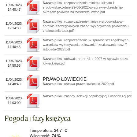
Nazwa pliku
: rozporzadzenie-ministra-klimatu-i-
11/04/2023,
srodowiska-z-dnia-29-06-2022-w-sprawie-okreslenia-
14:40:47
okresow-polowan-na-zwierzeta-lowne.pdf
Nazwa pliku
: rozporzadzenie-ministra-srodowiska-w-
11/04/2023,
sprawie-szczegolowych-zasad-wykonywania-polowania-i-
12:14:33
znakowania-tusz.pdf
Nazwa pliku
: rozporzadzenie-w-sprawie-szczegolowych-
11/04/2023,
warunkow-wykonywania-polowania-i-znakowania-tusz-7-
14:40:43
listopada-2022.pdf
Nazwa pliku
: uchwala-nrl-nr-41-z-2007-w-sprawie-stazu-
11/04/2023,
lowieckiego.pdf
14:50:55
PRAWO ŁOWIECKIE
11/04/2023,
Nazwa pliku
: ustawa-prawo-lowieckie-2020.pdf
14:40:40
Nazwa pliku
: zasady-selekcji-populacyjnej-i-osobniczej.pdf
11/04/2023,
14:03:00
Pogoda i fazy księżyca
Temperatura:
24.7° C
Wilgotność:
74 %