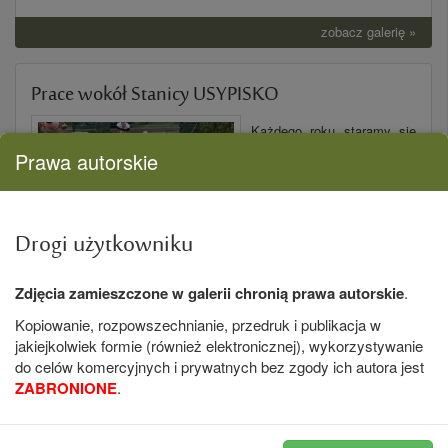
zobacz galerię »
Prace wokół Stanicy USYPISKO
Każdego roku staramy sie
upiększać nasze Stanice,
Prawa autorskie
systematycznie
zagospodarowujemy
również teren wokół nich,
dbając aby poprawiać
Drogi użytkowniku
wygodę i funkcjonalność.
Tej wiosny przyszedł czas
na uporządkowanie terenu przed chłodnią i garażami w Stanicy
Zdjęcia zamieszczone w galerii chronią prawa autorskie
.
Usypisko. Pan Mariusz Osajda przygotował teren -...
Kopiowanie, rozpowszechnianie, przedruk i publikacja w
jakiejkolwiek formie (również elektronicznej), wykorzystywanie
zobacz galerię »
do celów komercyjnych i prywatnych bez zgody ich autora jest
ZABRONIONE
.
Lizawki