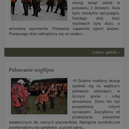
okazję wziąć udział w
polowaniu 2 dniowym. Aura
była niezwykle sprzyjająca.
Każdego dnia ilość
myśliwych była duża, a
atmosfera wyśmienita. Polowanie zapewniło ogrom wrażeń.
Pierwszego dnia natknęliśmy się na siedem...
zobacz galerię »
Polowanie wigilijne
18 Grudnia mieliśmy okazję
spotkać się na wigilijnym
polowaniu zbiorowym, w
licznym gronie i miłej
atmosferze. Dzień ten był
przepełniony miłymi
sytuacjami. Zaczęliśmy od
przekazania prezentów
świątecznych dla naszych pracowników. Następnie symbolicznie
przełamaliśmy się opłatkiem, a przed samą...