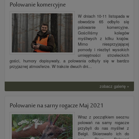
Polowanie komercyjne
W dniach 10-11 listopada w
obwodzie 65 odbyło się
polowanie komercyjne.
Gościliśmy kolegów
myśliwych z kilku krajów.
Mimo niesprzyjającej
pomody i niezbyt wysokich
umiejętności strzeleckich
gości, humory dopisywały, a polowania odbyły się w bardzo
przyjaznej atmosferze. W trakcie dwuch dni...
zobacz galerię »
Polowanie na sarny rogacze Maj 2021
Wraz z początkiem seoznu
polowań na sarny rogacze
przybyli do nas myśliwi z
Belgii. Skierowało ich do