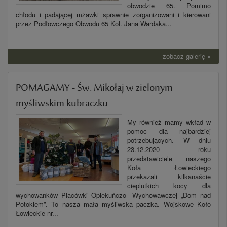
obwodzie 65. Pomimo
chłodu i padającej mżawki sprawnie zorganizowani i kierowani
przez Podłowczego Obwodu 65 Kol. Jana Wardaka...
zobacz galerię »
POMAGAMY - Św. Mikołaj w zielonym
myśliwskim kubraczku
My również mamy wkład w
pomoc dla najbardziej
potrzebujących. W dniu
23.12.2020 roku
przedstawiciele naszego
Koła Łowieckiego
przekazali kilkanaście
cieplutkich kocy dla
wychowanków Placówki Opiekuńczo -Wychowawczej „Dom nad
Potokiem”. To nasza mała myśliwska paczka. Wojskowe Koło
Łowieckie nr...