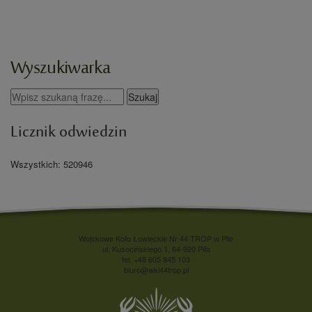
Wyszukiwarka
Licznik odwiedzin
Wszystkich: 520946
Wojskowe Koło Łowieckie Nr 44 TROP w Pile
ul. Kusocińskiego 1, 64-920 Piła
tel. +48 605 845 103
biuro@wkl44trop.pl