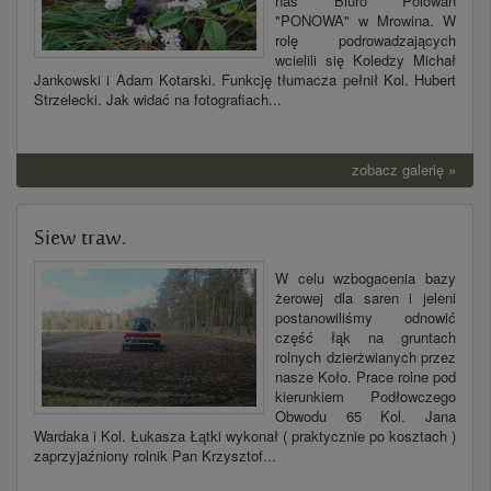
nas Biuro Polowań
"PONOWA" w Mrowina. W
rolę podrowadzających
wcielili się Koledzy Michał
Jankowski i Adam Kotarski. Funkcję tłumacza pełnił Kol. Hubert
Strzelecki. Jak widać na fotografiach...
zobacz galerię »
Siew traw.
W celu wzbogacenia bazy
żerowej dla saren i jeleni
postanowiliśmy odnowić
część łąk na gruntach
rolnych dzierżwianych przez
nasze Koło. Prace rolne pod
kierunkiem Podłowczego
Obwodu 65 Kol. Jana
Wardaka i Kol. Łukasza Łątki wykonał ( praktycznie po kosztach )
zaprzyjaźniony rolnik Pan Krzysztof...