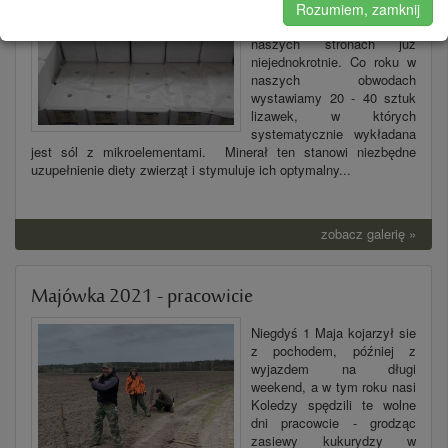
Znaczenie soli i lizawek w
Rozumiem, zamknij
łowsku opisywano na
naszych stronach już
niejednokrotnie. Co roku w
naszych obwodach
wystawiamy 20 - 40 sztuk
lizawek, w których
systematycznie wykładana
jest sól z mikroelementami. Minerał ten stanowi niezbędne
uzupełnienie diety zwierząt i stymuluje ich optymalny...
zobacz galerię »
Majówka 2021 - pracowicie
Niegdyś 1 Maja kojarzył sie
z pochodem, później z
wyjazdem na długi
weekend, a w tym roku nasi
Koledzy spędzili te wolne
dni pracowcie - grodząc
zasiewy kukurydzy w