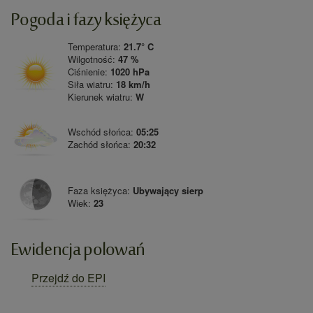
Pogoda i fazy księżyca
Temperatura:
21.7° C
Wilgotność:
47 %
Ciśnienie:
1020 hPa
Siła wiatru:
18 km/h
Kierunek wiatru:
W
Wschód słońca:
05:25
Zachód słońca:
20:32
Faza księżyca:
Ubywający sierp
Wiek:
23
Ewidencja polowań
Przejdź do EPI
Facebook