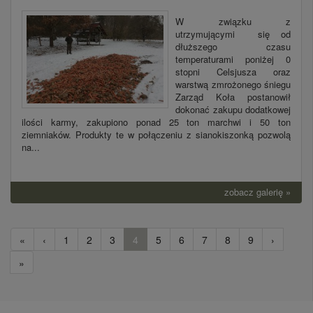
W związku z
utrzymującymi się od
dłuższego czasu
temperaturami poniżej 0
stopni Celsjusza oraz
warstwą zmrożonego śniegu
Zarząd Koła postanowił
dokonać zakupu dodatkowej
ilości karmy, zakupiono ponad 25 ton marchwi i 50 ton
ziemniaków. Produkty te w połączeniu z sianokiszonką pozwolą
na...
zobacz galerię »
«
‹
1
2
3
4
5
6
7
8
9
›
»